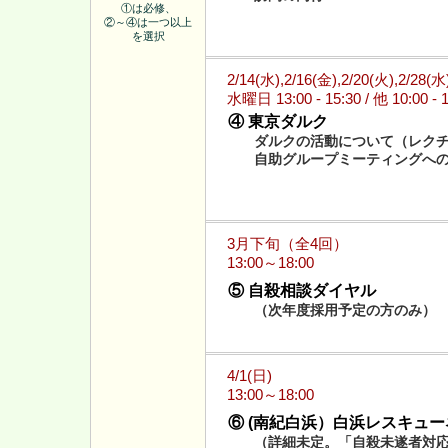
①は必修、
②～④は一つ以上
を選択
2/14(水),2/16(金),2/20(火),2/28(水
水曜日 13:00 - 15:30 / 他 10:00 - 
④ 東京ダルク
ダルクの活動について（レク
自助グループミーティングへ
3月下旬（全4回）
13:00～18:00
⑤ 自殺相談ダイヤル
（次年度採用予定の方のみ）
4/1(日)
13:00～18:00
⑥ (南紀白浜）白浜レスキュ
（詳細未定。「自殺未遂者対