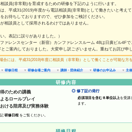
相談員(非常勤)を育成するための研修を下記のように行います。
、平成31(2019)年度から電話相談員(非常勤)として働きたいと考え
募をお待ちしておりますので、ぜひ参加をご検討ください。
員が相談員として採用されるわけではありません。
さい。表記に誤りがありました。）
ンファレンスセンター（新宿）カンファレンスルーム 4Bは日廣ビル4F
Fとご案内しておりました。大変申し訳ございません。重ねてお詫び申
合には、平成31(2019)年度に相談員（非常勤）として働くことが可能な
▼
研修日程
▼
研修会場ご案内
▼
講師・団体紹介
▼
研修のお申込み
▼
主催
研修内容
◎ 修了証の発行
得のための講義
必須項目を含む８単位以上
を受講
よるロールプレイ
ます。
おける陪席及び実務体験
下記
研修日程
をご覧ください。
研修日程