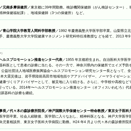
／元南多摩保健所
／東京都に39年間勤務。検診機関保健師（がん検診センター）、職
精神保健福祉課）、地域保健師（3つの保健所） など。
）
／青山学院大学教育人間科学部教授
／1992 年慶應義塾大学医学部卒業。山梨県立
、慶應義塾大学大学院健康マネジメント研究科特任准教授な どを経て、2013 年9
や）
ヘルスプロモーション推進センター代表
／1955 年京都府生まれ。自治医科大学医
器科医として患者の診療に当たる。その一方で、神奈川県内の保健所でエイズ予防
より、公益社団法人地域医療振興協会ヘルスプロモーション研究センター長となって、
東日本大震災後は、岩手県陸前高田市地域包括ケアアドバイザー、ノーマライゼーシ
健康づくりアドバイザーとして、被災地に入り続ける。さらに、中学校や高校など
ど行っている。2014年〜ヘルスプロモーション推進センター（オフィスいわむろ）
 や泌尿器科の診療を継続。
）
事長／代々木の森診療所院長／神戸国際大学保健センター特命教授／東京女子医科
医学部卒業。社会人経験後、医学部に入りなおし、精神科医となる。神戸大学医学
央児童相談所、東京女子医科大学病院に勤務。H24 年4 月より代々木の森診療所院