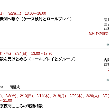
(日) 3/23(土) 13:00～18:00
他機関へ繋ぐ（ケース検討とロールプレイ）
荒
國
西
2/24 TKP
※
(木・祝) 3/24(日) 13:00～18:30
相談を受けとめる（ロールプレイとグループ）
内
西
※
閉講式
:30
木)、2/8(金)、2/10(日)、2/14(木)、2/18(月)、2/20(水)、2/26(火)、3/2
0～21:00
東京夜間こころの電話相談