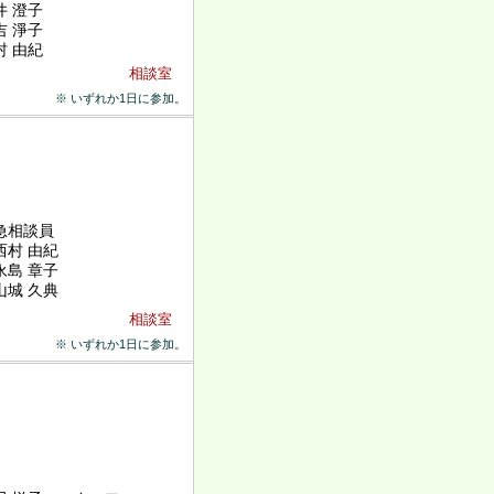
井 澄子
吉 淨子
村 由紀
相談室
※ いずれか1日に参加。
急相談員
村 由紀
島 章子
城 久典
相談室
※ いずれか1日に参加。