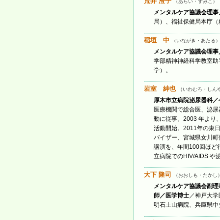
荒井 澄子
（あらい・すみこ）
メンタルケア協議会理事
局）、福祉保健局本庁（
稲垣 中
（いながき・あたる
メンタルケア協議会理事
学部精神神経科学教室助手
学）。
岩室 紳也
（いわむろ・しん
厚木市立病院泌尿器科／
医療機関で総合医、泌尿
動に従事。2003 年
活動開始。2011年の
バイザー、宮城県女川町
講演を、年間100回ほ
立病院でのHIV/AIDS
大下 隆司
（おおしも・たかし
メンタルケア協議会副理
師／医学博士
／神戸大学
明石土山病院、兵庫県中