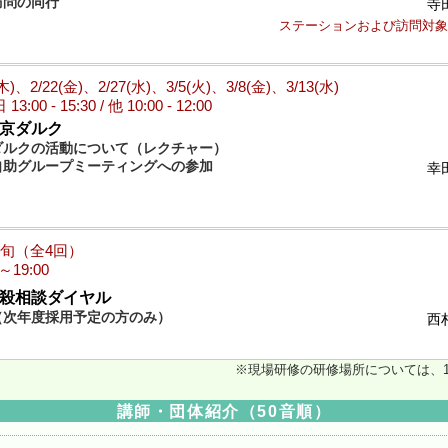
訪問の同行
寺
ステーションおよび訪問対象
(木)、2/22(金)、2/27(水)、3/5(火)、3/8(金)、3/13(水)
3:00 - 15:30 / 他 10:00 - 12:00
東京ダルク
ダルクの活動について（レクチャー）
自助グループミーティングへの参加
幸
下旬（全4回）
0～19:00
自殺相談ダイヤル
（次年度採用予定の方のみ）
西
※現場研修の研修場所については、1
講師・団体紹介（50音順）