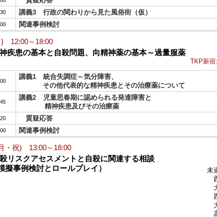
質疑応答
:00
講義3 行政の関わりから見た風俗街（仮）
:30
関連事例検討
:00
日) 12:00～18:00
精神疾患の基本と自殺問題、向精神薬の基本～過量服薬
TKP新
講義1 統合失調症～気分障害、
:00
その他代表的な精神疾患とその治療薬について
講義2 児童思春期に認められる発達障害と
:45
精神疾患及びその治療薬
質疑応答
:20
関連事例検討
:00
(月・祝) 13:00～18:00
自殺リスクアセスメントと自殺に関連する相談
擬事例検討とロールプレイ）
未
西
大
西
大
高