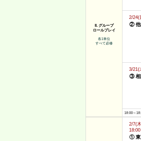
2/24
② 
II. グループ
ロールプレイ
各1単位
すべて必修
3/21
③ 
18:00～18
2/7(
18:0
① 