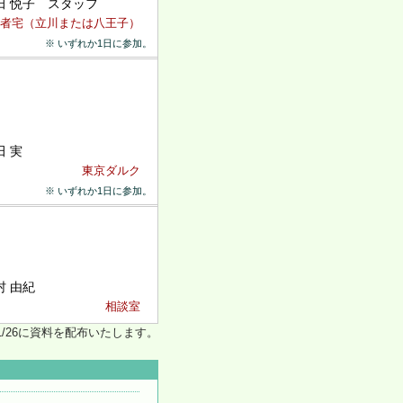
田 悦子 スタッフ
者宅（立川または八王子）
※ いずれか1日に参加。
田 実
東京ダルク
※ いずれか1日に参加。
村 由紀
相談室
/26に資料を配布いたします。