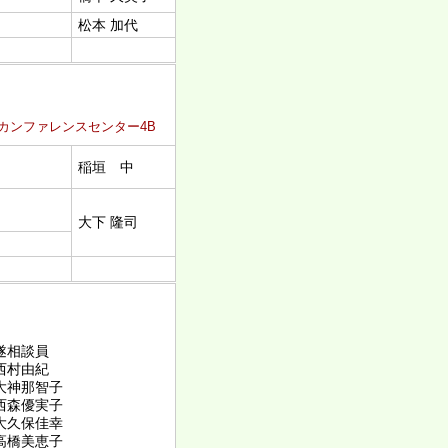
松本 加代
宿カンファレンスセンター4B
稲垣 中
大下 隆司
遂相談員
村由紀
神那智子
森優実子
久保佳幸
橋美恵子