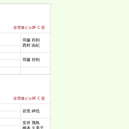
全理連ビル9F C 室
羽藤 邦利
西村 由紀
羽藤 邦利
全理連ビル9F C 室
岩室 紳也
安井 飛鳥
橋本 久美子