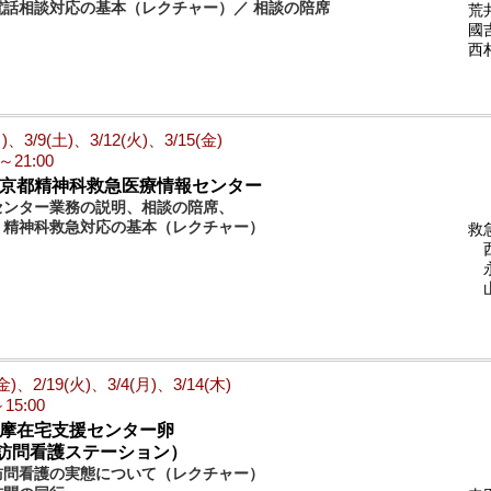
電話相談対応の基本（レクチャー）／ 相談の陪席
荒
國
西
日)、3/9(土)、3/12(火)、3/15(金)
0～21:00
東京都精神科救急医療情報センター
センター業務の説明、相談の陪席、
精神科救急対応の基本（レクチャー）
救
西
永
山
(金)、2/19(火)、3/4(月)、3/14(木)
～15:00
多摩在宅支援センター卵
問看護ステーション）
訪問看護の実態について（レクチャー）