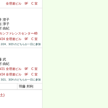
全理連ビル 9F C 室
井 澄子
吉 淨子
村 由紀
新宿カンファレンスセンター4B
3/24 全理連ビル 9F C 室
 2/24、3/23 のどちらか一日に参加
藤 武
村 由紀
3/21 全理連ビル 9F C 室
3/24 全理連ビル 9F C 室
 3/21、3/24 のどちらか一日に参加
羽藤 邦利
(土)