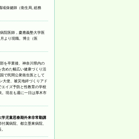
域保健師（衛生局, 総務
北病院医師，慶應義塾大学医
 月より現職。博士（医
学部を卒業後、神奈川県内の
を含めた幅広い健康づくり活
全国で民間公衆衛生医として
ョン大使、被災地絆づくりアド
でエイズ予防と性教育の学校
代表。現在も週に一日は厚木市
大学児童思春期外来非常勤講
部付属病院、都立墨東病院、
長。