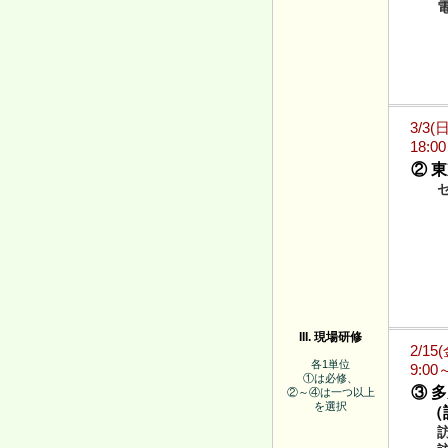
3/3(
18:0
② 
III. 現場研修
2/15
各1単位
9:00
①は必修、
③ 
②～④は一つ以上
を選択
（訪