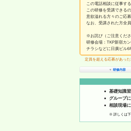
この電話相談に従事する
この研修を受講できるのは
意欲溢れる方々のご応
なお、受講された方全
※お詫び（ご注意くだ
研修会場：TKP新宿カ
チラシなどに日廣ビル6
定員を超える応募があった場
▼
研修内容
基礎知識習
グループに
相談現場に
※ 詳しくは