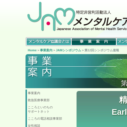
Home
>
事業案内
>
JAMシンポジウム
> 第12回シンポジウム速報
事業案内
救急医療事業部
こころといのちの
Ear
サポートネット
こころの電話相談事業部
女性相談