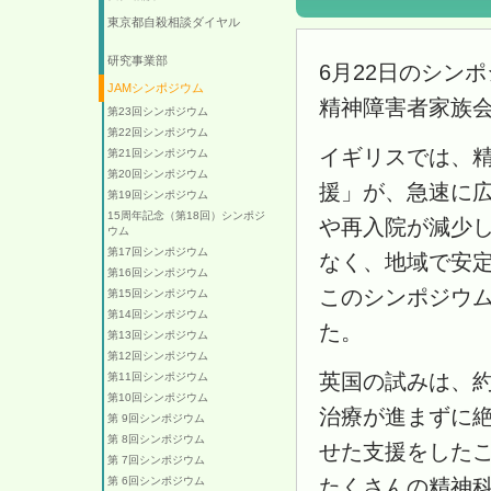
東京都自殺相談ダイヤル
研究事業部
6月22日のシン
JAMシンポジウム
精神障害者家族
第23回シンポジウム
第22回シンポジウム
イギリスでは、
第21回シンポジウム
第20回シンポジウム
援」が、急速に
第19回シンポジウム
15周年記念（第18回）シンポジ
や再入院が減少
ウム
第17回シンポジウム
なく、地域で安
第16回シンポジウム
このシンポジウ
第15回シンポジウム
第14回シンポジウム
た。
第13回シンポジウム
第12回シンポジウム
英国の試みは、約
第11回シンポジウム
第10回シンポジウム
治療が進まずに
第 9回シンポジウム
第 8回シンポジウム
せた支援をした
第 7回シンポジウム
第 6回シンポジウム
たくさんの精神