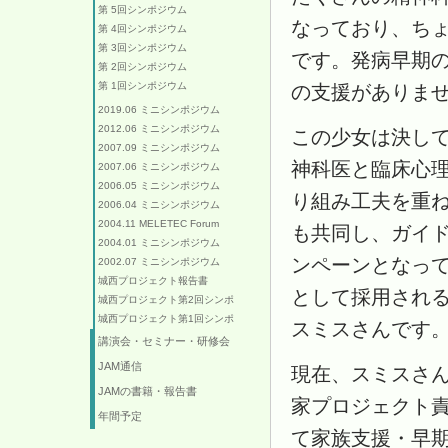
第 5回シンポジウム
なっており、ち
第 4回シンポジウム
第 3回シンポジウム
です。発病早期
第 2回シンポジウム
第 1回シンポジウム
の支援がありま
2019.06 ミニシンポジウム
2012.06 ミニシンポジウム
この少女は決し
2007.09 ミニシンポジウム
神科医と臨床心理
2007.06 ミニシンポジウム
2006.05 ミニシンポジウム
り組み工夫を重ね
2006.04 ミニシンポジウム
2004.11 MELETEC Forum
も共同し、ガイ
2004.01 ミニシンポジウム
ンペーンとなっ
2002.07 ミニシンポジウム
城西プロジェクト報告書
として採用され
城西プロジェクト第2回シンポ
城西プロジェクト第1回シンポ
スミスさんです
講演会・セミナー・研修会
JAM通信
現在、スミスさ
JAMの書籍・報告書
家プロジェクト
年間予定
て家族支援・早