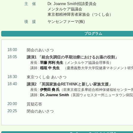
主 催
Dr. Joanne Smith招請委員会
メンタルケア協議会
東京都精神障害者家族会（つくし会）
後 援
ヤンセンファーマ(株)
プログラム
18:00
開会のあいさつ
18:05
講演1 「統合失調症の早期治療におけるお薬の役割」
座長 :
羽藤 邦利 先生
（メンタルケア協議会理事長）
講師 :
稲垣 中 先生
（慶應義塾大学大学院健康マネジメント研
18:30
東京つくし会 あいさつ
18:40
講演2 「英国家族会RETHINKと新しい家族支援」
座長 :
伊勢田 堯 氏
（前東京都立多摩総合精神保健福祉センター
講師 :
Dr. Joanne Smith
（英国ウォセスター州ニュータウン病院
20:00
質疑応答
20:25
閉会のあいさつ