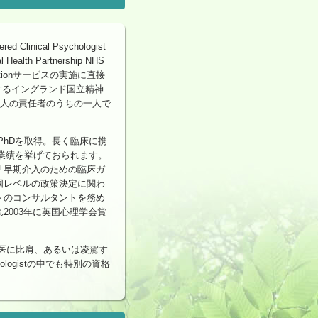
nical Psychologist
 Partnership NHS
rventionサービスの実施に直接
に関するイングランド国立精神
の二人の責任者のうちの一人で
PhDを取得。長く臨床に携
数の業績を挙げておられます。
「早期介入のための臨床ガ
国レベルの政策決定に関わ
トのコンサルタントを務め
2003年に英国心理学会賞
精神科医に比肩、あるいは凌駕す
sychologistの中でも特別の資格