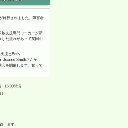
T』が施行されました。障害者
家族支援専門ワーカーが新
うした流れがあって英国の
支援とEarly
oanne Smithさんか
演会を開催します。奮って
場 18:00開演
分）
致します。