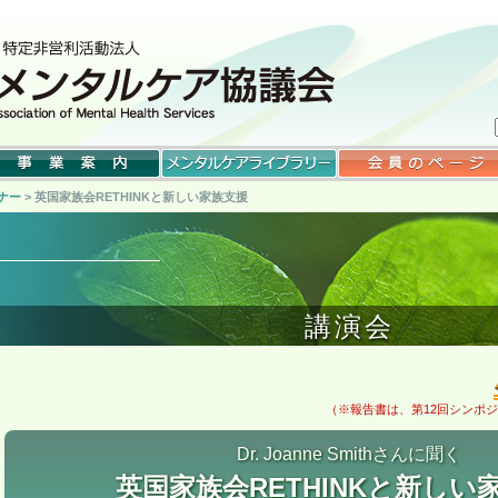
ナー
> 英国家族会RETHINKと新しい家族支援
講演会
（※報告書は、第12回シンポ
Dr. Joanne Smithさんに聞く
英国家族会RETHINKと新しい