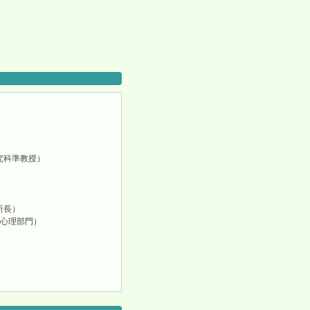
究科準教授）
所長）
心理部門）