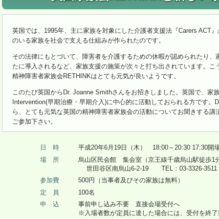
英国では、1995年、主に家族を対象にした介護者支援法『Carers AC
のいる家族を社会で支える仕組みが作られたのです。
その法律にもとづいて、障害者を介護するための休暇が認められたり、
たに導入されるなど、家族支援の施策が次々と打ち出されています。こ
精神障害者家族会RETHINKはとても元気が良いようです。
このたび英国からDr. Joanne Smithさんをお招きしました。英国で、家族
Intervention(早期治療・早期介入)に中心的に活動しておられる方です。Dr. J
ら、とても元気な英国の精神障害者家族会の活動についてお聞きする講
ご参加下さい。
日 時
平成20年6月19日（木） 18:00～20:30 17:30開
場 所
烏山区民会館 集会室（京王線千歳烏山駅徒歩1
世田谷区南烏山6-2-19 TEL：03-3326-3511
参加費
500円（当事者及びその家族は無料）
定 員
100名
申 込
事前申し込み不要 直接会場受付へ
※入場者数が定員に達した場合には、受付を終了