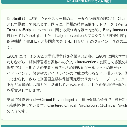
Dr. Joanne Smithさんの紹介
Dr. Smithは、現在、ウォセスター州のニュータウン病院心理部門にChartered Cli
として勤務しておれます。同時に、同州の精神保健ネットワーク（Mental Health
Trust）のEarly Interventionに関する責任者を務めながら、Early Inte
携わっておられます。また、Early Interventionのプログラムの開発
保健機構（NIMHE）と英国家族会（RETHINK）とのジョイント企画
す。
1981年にバーミンガム大学心理学科を卒業された後、1990年に同大学で
わりながら、精神障害者と家族への介入（Intervention）に関して多
近年では、早期介入の患者・家族への心理教育ツールキットの開発や、
イドライン」、保健省のガイドラインの作成に携わるなど、州レベル、
っておられ、さらに米国国立精神保健研究所のリカバリー・プロジェク
るなど国際的にも精力的に活躍しておられます。これらの業績が評価され
を受賞されています。
英国では臨床心理士Clinical Psychologistは、精神保健の分野で、
る役割を担っています。Chartered Clinical Psychologist はClinical P
のようです。