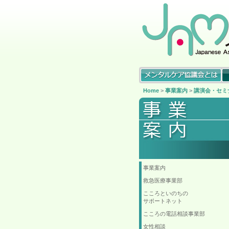
Home
>
事業案内
>
講演会・セミ
事業案内
救急医療事業部
こころといのちの
サポートネット
こころの電話相談事業部
女性相談