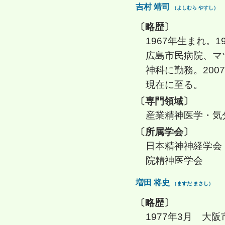
吉村 靖司
（よしむら やすし）
〔略歴〕
1967年生まれ。
広島市民病院、マ
神科に勤務。20
現在に至る。
〔専門領域〕
産業精神医学・気
〔所属学会〕
日本精神神経学会
院精神医学会
増田 将史
（ますだ まさし）
〔略歴〕
1977年3月 大