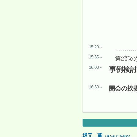
15:20～
………
15:35～
第2部
16:00～
事例検
16:30～
閉会の挨
坂元 薫
（さかもと かおる）